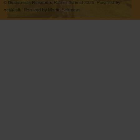
© Bustouristik Reisebüro Robert Schmid 2026, Powered by
net@talk, Realized by Martin Schmaus