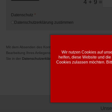
4 + 9 =
Datenschutz
*
Datenschutzerklärung zustimmen
Mit dem Absenden des Kontaktformulars erklären Sie sich damit ei
Wir nutzen Cookies auf unser
Bearbeitung Ihres Anliegens verwendet werden. Weitere Informati
helfen, diese Website und die
Sie in der
Datenschutzerklärung
.
Cookies zulassen möchten. Bitt
Unser