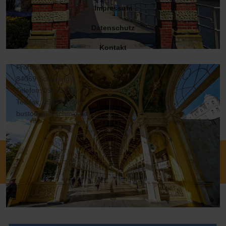
Impressum
Datenschutz
Kontakt
Frühaufstr. 15
84069 Schierling
Telefon: 09451 755
Telefax: 09451 1868
bustouristik-schmid.de
© Bustouristik Reisebüro Robert Schmid 2026, Powered by
net@talk, Realized by Martin Schmaus